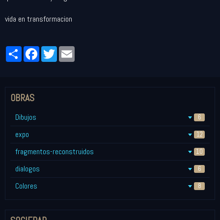
vida en transformacion
Partager
Facebook
Twitter
Email
OBRAS
Dibujos
6
expo
12
fragmentos-reconstruidos
10
dialogos
6
Colores
8