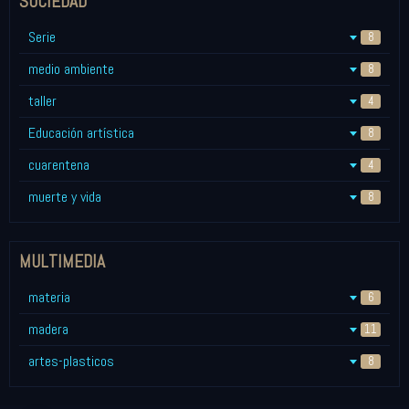
SOCIEDAD
Serie
8
medio ambiente
8
taller
4
Educación artística
8
cuarentena
4
muerte y vida
8
MULTIMEDIA
materia
6
madera
11
artes-plasticos
8