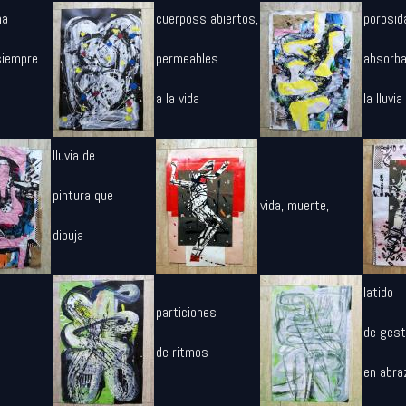
ma
cuerposs abiertos,
porosid
siempre
permeables
absorb
a la vida
la lluvia
lluvia de
pintura que
vida, muerte,
dibuja
latido
particiones
de ges
de ritmos
en abra