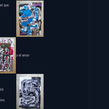
ad que
a
y el amor
tos
zos