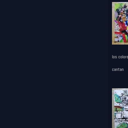
los color
cantan