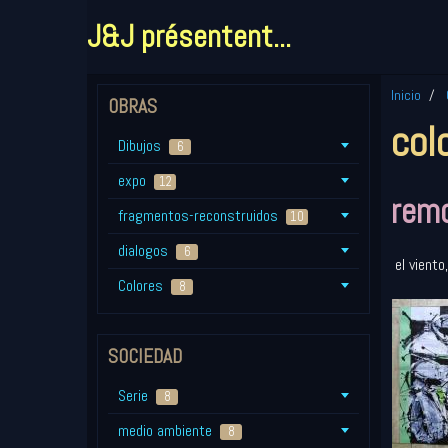
J&J présentent...
Inicio
OBRAS
col
Dibujos
6
expo
12
remo
fragmentos-reconstruidos
10
dialogos
6
el viento
Colores
8
SOCIEDAD
Serie
8
medio ambiente
8