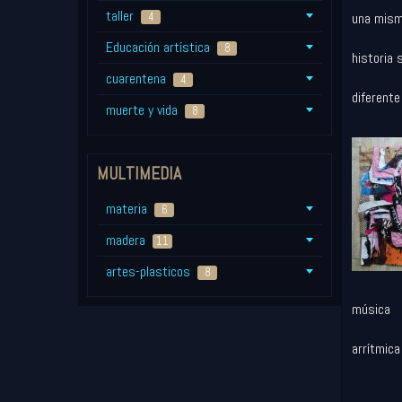
taller
4
una mis
Educación artística
8
historia 
cuarentena
4
diferente
muerte y vida
8
MULTIMEDIA
materia
6
madera
11
artes-plasticos
8
música
arrítmica