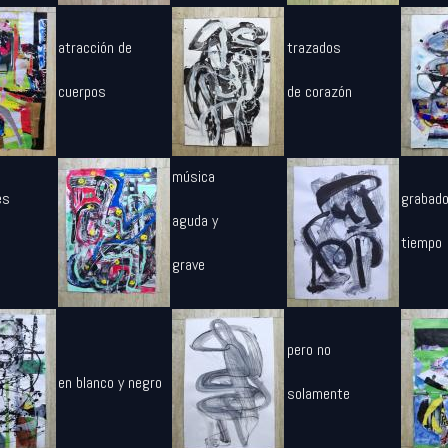
atracción de
trazados
cuerpos
de corazón
música
es
grabado
aguda y
tiempo
grave
pero no
en blanco y negro
solamente