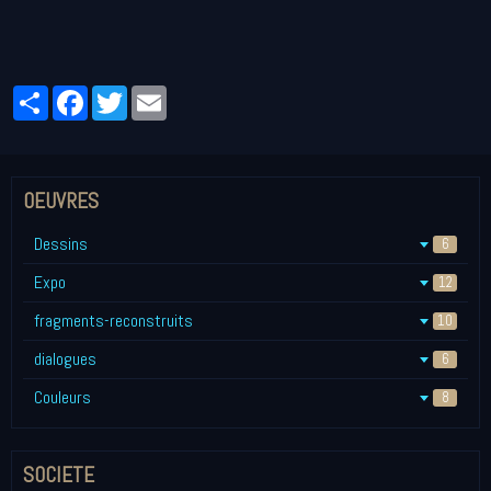
Partager
Facebook
Twitter
Email
OEUVRES
Dessins
6
Expo
12
fragments-reconstruits
10
dialogues
6
Couleurs
8
SOCIETE