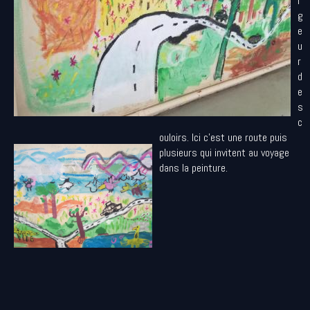
r
g
e
u
r
d
e
s
c
ouloirs. Ici c'est une route puis
plusieurs qui invitent au voyage
dans la peinture.