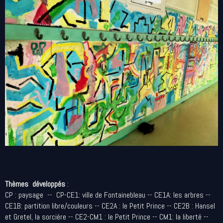
Thèmes développés
:
CP : paysage -- CP-CE1: ville de Fontainebleau -- CE1A: les arbres --
CE1B: partition libre/couleurs -- CE2A : le Petit Prince -- CE2B : Hansel
et Gretel, la sorcière -- CE2-CM1 : le Petit Prince -- CM1: la liberté --