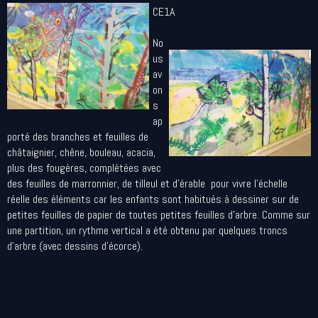
CE1A
No
us
av
on
s
ap
porté des branches et feuilles de
châtaignier, chêne, bouleau, acacia,
plus des fougères, complétées avec
des feuilles de marronnier, de tilleul et d'érable pour vivre l'échelle
réelle des éléments car les enfants sont habitués à dessiner sur de
petites feuilles de papier de toutes petites feuilles d'arbre. Comme sur
une partition, un rythme vertical a été obtenu par quelques troncs
d'arbre (avec dessins d'écorce).