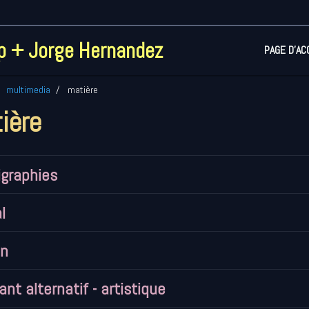
pp + Jorge Hernandez
PAGE D'AC
multimedia
matière
ière
igraphies
l
on
ant alternatif - artistique