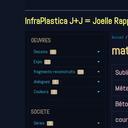
InfraPlastica J+J = Joelle Ra
Accueil
OEUVRES
mat
Dessins
6
Expo
12
Subl
fragments-reconstruits
10
dialogues
6
Méta
Couleurs
8
Bét
SOCIETE
cour
Séries
8