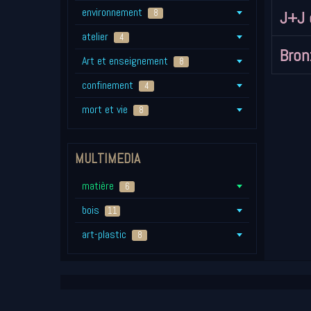
environnement
J+J 
8
atelier
4
Bron
Art et enseignement
8
confinement
4
mort et vie
8
MULTIMEDIA
matière
6
bois
11
art-plastic
8